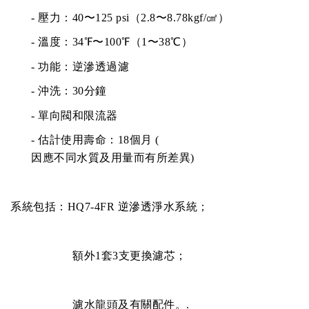
- 壓力：40〜125 psi（2.8〜8.78kgf/㎠）
- 溫度：34℉〜100℉（1〜38℃）
- 功能：逆滲透過濾
- 沖洗：30分鐘
- 單向閥和限流器
-
估計使用壽命：
18
個月
(
因應不同水質及用量而有所差異
)
系統包括：
HQ7-4FR 逆滲透淨水
系統；
額外1套3支更換濾芯；
濾水龍頭及有關配件。.