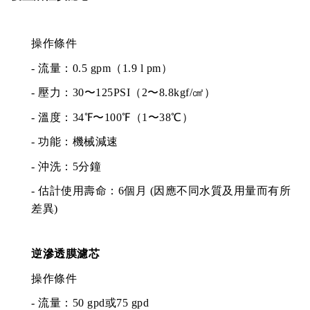
操作條件
- 流量：0.5 gpm（1.9 l pm）
- 壓力：30〜125PSI（2〜8.8kgf/㎠）
- 溫度：34℉〜100℉（1〜38℃）
- 功能：機械減速
- 沖洗：5分鐘
- 估計使用壽命：6個月 (因應不同水質及用量而有所
差異)
逆滲透膜濾芯
操作條件
- 流量：50 gpd或75 gpd