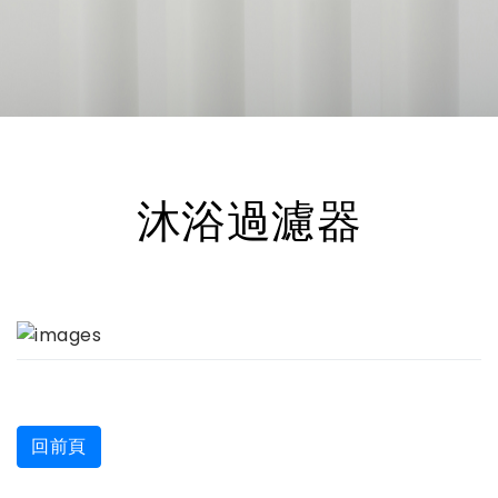
沐浴過濾器
回前頁